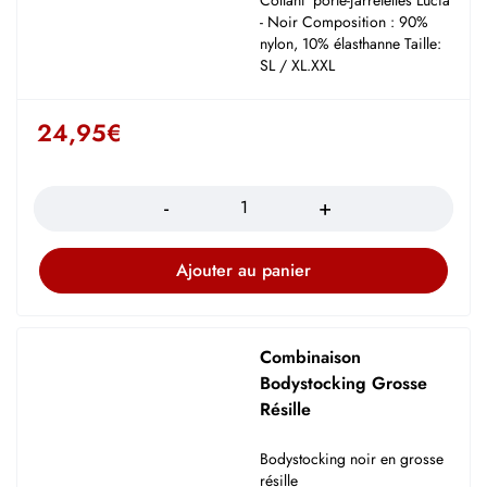
Collant porte-jarretelles Lucia
- Noir Composition : 90%
nylon, 10% élasthanne Taille:
SL / XL.XXL
24,95
€
Quantité
Ajouter au panier
Combinaison
Bodystocking Grosse
Résille
Bodystocking noir en grosse
résille